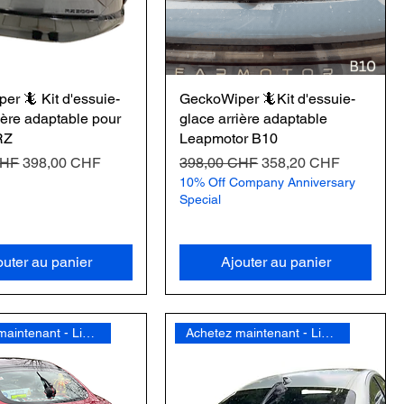
er 🦎 Kit d'essuie-
GeckoWiper 🦎Kit d'essuie-
ière adaptable pour
glace arrière adaptable
RZ
Leapmotor B10
nal
Prix promotionnel
Prix original
Prix promotionnel
CHF
398,00 CHF
398,00 CHF
358,20 CHF
10% Off Company Anniversary
Special
outer au panier
Ajouter au panier
Achetez maintenant - Livraison gratuite
Achetez maintenant - Livraison gratuite