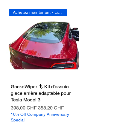
Achetez maintenant - Livraison gratuite
GeckoWiper 🦎 Kit d'essuie-
glace arrière adaptable pour
Tesla Model 3
Prix original
Prix promotionnel
398,00 CHF
358,20 CHF
10% Off Company Anniversary
Special