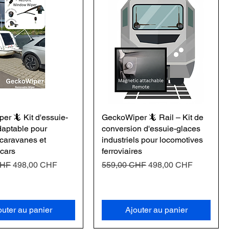
er 🦎 Kit d'essuie-
GeckoWiper 🦎 Rail – Kit de
daptable pour
conversion d'essuie-glaces
 caravanes et
industriels pour locomotives
cars
ferroviaires
nal
Prix promotionnel
Prix original
Prix promotionnel
CHF
498,00 CHF
559,00 CHF
498,00 CHF
outer au panier
Ajouter au panier