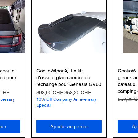
'essuie-
GeckoWiper 🦎 Le kit
GeckoWip
ble pour
d'essuie-glace arrière de
glaces a
rechange pour Genesis GV60
bateaux,
camping-
omotionnel
Prix original
Prix promotionnel
 CHF
398,00 CHF
358,20 CHF
Prix origi
559,00 
versary
10% Off Company Anniversary
Special
ier
Ajouter au panier
Aj