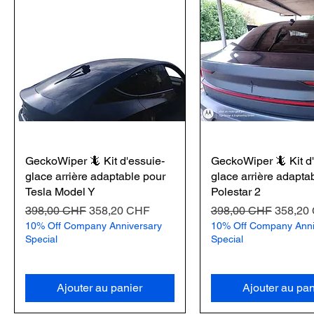
GeckoWiper 🦎 Kit d'essuie-
GeckoWiper 🦎 Kit d
glace arrière adaptable pour
glace arrière adapta
Tesla Model Y
Polestar 2
Prix original
Prix promotionnel
Prix original
Prix pr
398,00 CHF
358,20 CHF
398,00 CHF
358,20
10% Off Company Anniversary
10% Off Company Anni
Special
Special
Ajouter au panier
Ajouter au pan