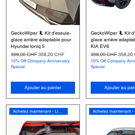
GeckoWiper 🦎 Kit d'essuie-
GeckoWiper 🦎 Kit d
glace arrière adaptable pour
glace arrière adapta
Hyundai Ioniq 5
KIA EV6
Prix original
Prix promotionnel
Prix original
Prix pr
398,00 CHF
358,20 CHF
398,00 CHF
358,20
10% Off Company Anniversary
10% Off Company Anni
Special
Special
Ajouter au panier
Ajouter au pan
Achetez maintenant - Livraison gratuite