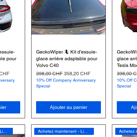
essuie-
GeckoWiper 🦎 Kit d'essuie-
GeckoWip
ble pour
glace arrière adaptable pour
glace arr
Volvo C40
Tesla Mo
omotionnel
Prix original
Prix promotionnel
Prix origi
 CHF
398,00 CHF
358,20 CHF
398,00 
versary
10% Off Company Anniversary
10% Off C
Special
Special
ier
Ajouter au panier
Aj
Achetez maintenant - Livraison gratuite
Achetez maintenant - Livraison gratuite