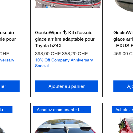
'essuie-
GeckoWiper 🦎 Kit d'essuie-
GeckoWip
ble pour
glace arrière adaptable pour
glace arr
Toyota bZ4X
LEXUS 
omotionnel
Prix original
Prix promotionnel
Prix origi
 CHF
398,00 CHF
358,20 CHF
459,00 
versary
10% Off Company Anniversary
Special
ier
Ajouter au panier
Aj
Achetez maintenant - Livraison gratuite
Achetez maintenant - Livraison gratuite