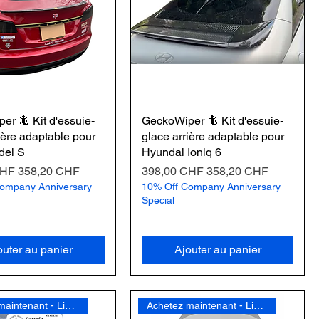
er 🦎 Kit d'essuie-
GeckoWiper 🦎 Kit d'essuie-
ière adaptable pour
glace arrière adaptable pour
del S
Hyundai Ioniq 6
nal
Prix promotionnel
Prix original
Prix promotionnel
CHF
358,20 CHF
398,00 CHF
358,20 CHF
ompany Anniversary
10% Off Company Anniversary
Special
outer au panier
Ajouter au panier
Achetez maintenant - Livraison gratuite
Achetez maintenant - Livraison gratuite