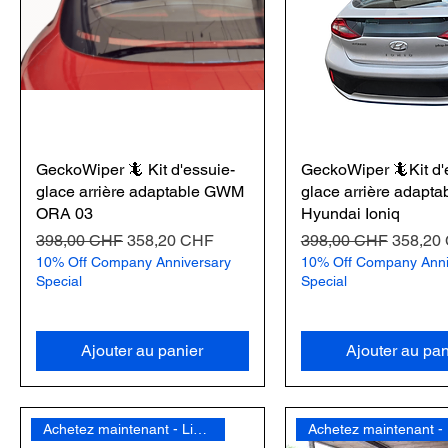
GeckoWiper 🦎 Kit d'essuie-
GeckoWiper 🦎Kit d'
glace arrière adaptable GWM
glace arrière adapta
ORA 03
Hyundai Ioniq
Prix original
Prix promotionnel
Prix original
Prix pr
398,00 CHF
358,20 CHF
398,00 CHF
358,20
10% Off Company Anniversary
10% Off Company Anni
Special
Special
Ajouter au panier
Ajouter au pan
Achetez maintenant - Livraison gratuite