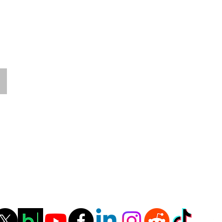
Shipping & Import Tax
Shipping
&
Import
Tax