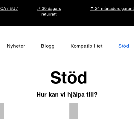
 CA / EU /
⇄ 30 dagars
☂ 24 månaders garant
returrätt
Nyheter
Blogg
Kompatibilitet
Stöd
Stöd
Hur kan vi hjälpa till?
FAQ
Documents
FAQ
Documents