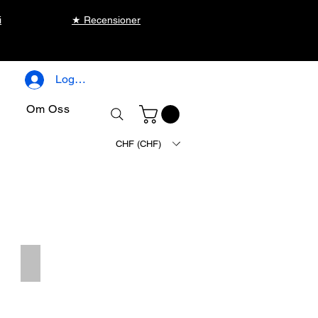
i
★ Recensioner
Logga in
Om Oss
CHF (CHF)
Terms & Cond.
Terms
&
Cond.