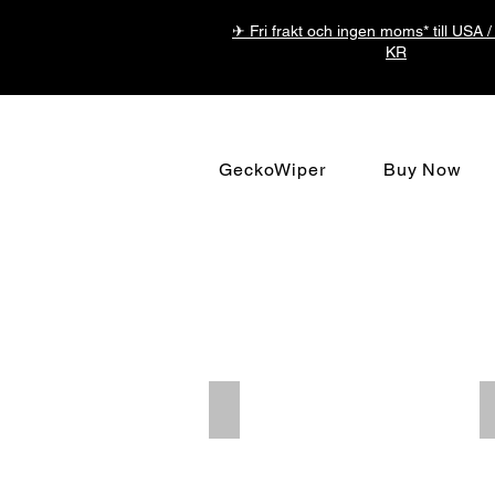
✈ Fri frakt och ingen moms* till USA /
KR
GeckoWiper
Buy Now
Contact
Contact