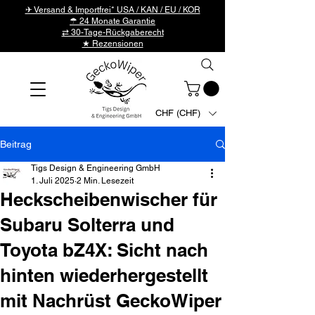
✈ Versand & Importfrei* USA / KAN / EU / KOR
☂ 24 Monate Garantie
⇄ 30-Tage-Rückgaberecht
★ Rezensionen
CHF (CHF)
Beitrag
Tigs Design & Engineering GmbH
1. Juli 2025
2 Min. Lesezeit
Heckscheibenwischer für
Subaru Solterra und
Toyota bZ4X: Sicht nach
hinten wiederhergestellt
mit Nachrüst GeckoWiper