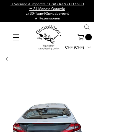
✈ Versand & Importfrei* USA / KAN / EU / KOR
☂ 24 Monate Garantie
⇄ 30-Tage-Rückgaberecht
★ Rezensionen
CHF (CHF)