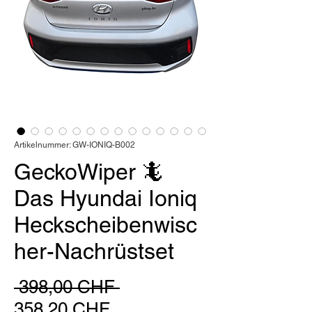
Artikelnummer: GW-IONIQ-B002
GeckoWiper 🦎
Das Hyundai Ioniq
Heckscheibenwisc
her-Nachrüstset
Standardpreis
 398,00 CHF 
Sale-
358,20 CHF