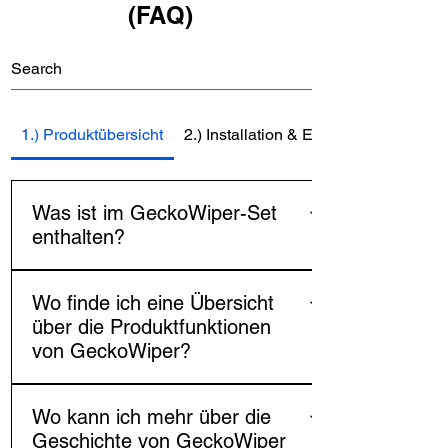
(FAQ)
1.) Produktübersicht
2.) Installation & Einrichtung
Was ist im GeckoWiper-Set
enthalten?
Das Heckscheibenwischer-Nachrüstset
Wo finde ich eine Übersicht
von Geckowiper beinhaltet:1x GeckoWiper
über die Produktfunktionen
Plug-&-Play-Gerät1x
von GeckoWiper?
Scheibenwischerblatt2x
FernbedienungsschlüsselEingebauter
Auf den Produktseiten unserer Website
AkkuUSB-C-LadeanschlussDoppeltes
Wo kann ich mehr über die
finden Sie eine vollständige Übersicht
Sicherheitssystem (Magnet +
Geschichte von GeckoWiper
über die Funktionen und Möglichkeiten