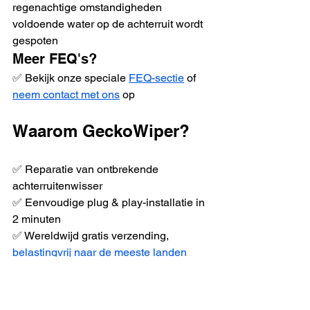
regenachtige omstandigheden 
voldoende water op de achterruit wordt 
gespoten
Meer FEQ's?
✅ Bekijk onze speciale 
FEQ-sectie
 of 
neem contact met ons
 op
Waarom GeckoWiper?
✅ Reparatie van ontbrekende 
achterruitenwisser
✅ Eenvoudige plug & play-installatie in 
2 minuten
✅ Wereldwijd gratis verzending, 
belastingvrij naar de meeste landen
✅ Werkt op meerdere auto's, 
Hyundai 
Ioniq 5, Kia EV6, Toyota bz4x en meer