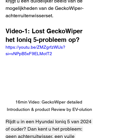
krijgt u een duidelijker beeld van de 
mogelijkheden van de GeckoWiper-
achterruitenwisserset.
Video-1: Lost GeckoWiper 
het Ioniq 5-probleem op?
https://youtu.be/ZMZgrfzWlJs?
si=vNPpB5xF9ELMotT2
16min Video: GeckoWiper detailed 
Introduction & product Review by EV-olution
Rijdt u in een Hyundai Ioniq 5 van 2024 
of ouder? Dan kent u het probleem: 
geen achterruitwisser, een vuile 