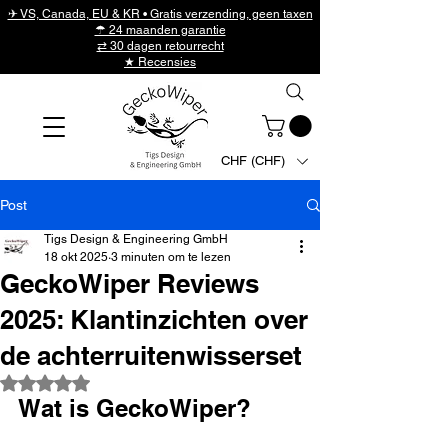
✈ VS, Canada, EU & KR • Gratis verzending, geen taxen
☂ 24 maanden garantie
⇄ 30 dagen retourrecht
★ Recensies
CHF (CHF)
Post
Tigs Design & Engineering GmbH
18 okt 2025
3 minuten om te lezen
GeckoWiper Reviews
2025: Klantinzichten over
de achterruitenwisserset
Beoordeeld met NaN uit 5 sterren.
Wat is GeckoWiper?