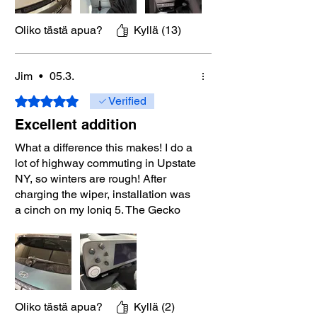
Oliko tästä apua?
Kyllä (13)
Jim
•
05.3.
Arvostelun tähtimäärä: 5/5
Verified
Excellent addition
What a difference this makes! I do a
lot of highway commuting in Upstate
NY, so winters are rough! After
charging the wiper, installation was
a cinch on my Ioniq 5. The Gecko
Wiper has made a night-and-day
difference! Much better visibility,
particularly at night, making
highway driving a lot safer. Well built
too (it even, accidentally, survived a
trip through the car wash)! Highly
Oliko tästä apua?
Kyllä (2)