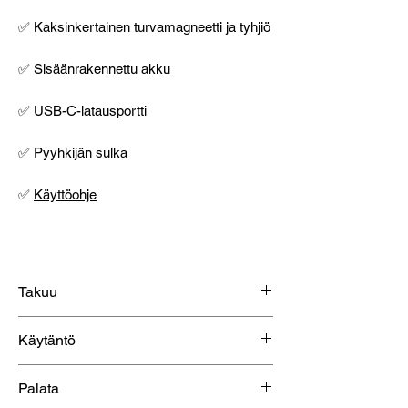
✅ Kaksinkertainen turvamagneetti ja tyhjiö
✅ Sisäänrakennettu akku
✅ USB-C-latausportti
✅ Pyyhkijän sulka
✅
Käyttöohje
Takuu
2 vuoden takuu
Käytäntö
Katso lakiasiainkäytäntömme
LINKIN
Palata
kautta