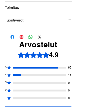
30 päivän palautusoikeus. Katso
Toimitus
lisätietoja
LINKIN
kautta.
Maailmanlaajuinen toimitus saatavilla.
Tuontiverot
Toimituskulut näkyvät maasi mukaan
kassalla
Katso
toimitus- ja tuontiverokäytäntö
Katso
toimitus- ja verokäytäntö
Arvostelut
4.9
Arvostelun tähtimäärä: 4,9/5
5
65
4
11
3
0
2
0
1
0