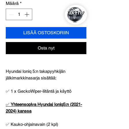
Määrä
*
LISÄÄ OSTOSKORIIN
Osta nyt
Hyundai Ioniq 5:n takapyyhkijän
jälkimarkkinasarja sisältää:
✅ 1 x GeckoWiper-liitäntä ja käyttö
✅
Yhteensopiva Hyundai Ioniq5:n (2021-
2024) kanssa
✅ Kauko-ohjainavain (2 kpl)