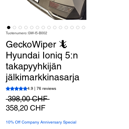
Tuotenumero: GW-I5-B002
GeckoWiper 🦎
Hyundai Ioniq 5:n
takapyyhkijän
jälkimarkkinasarja
Rating is 4.9 out of five stars based on 76 reviews
4.9 | 76 reviews
Normaali
 398,00 CHF 
Alehinta
hinta
358,20 CHF
10% Off Company Anniversary Special