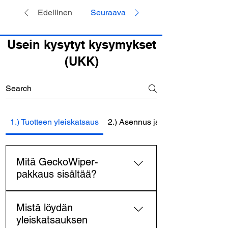
Edellinen
Seuraava
Usein kysytyt kysymykset
(UKK)
1.) Tuotteen yleiskatsaus
2.) Asennus ja käyttöönotto
Mitä GeckoWiper-
pakkaus sisältää?
Geckowiperin takapyyhkijän
Mistä löydän
jälkimarkkinasarja sisältää:1 x
yleiskatsauksen
GeckoWiper-liitäntäyksikkö1x