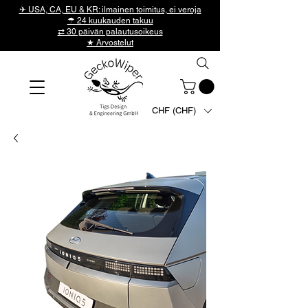
✈ USA, CA, EU & KR: ilmainen toimitus, ei veroja
☂ 24 kuukauden takuu
⇄ 30 päivän palautusoikeus
★ Arvostelut
CHF (CHF)