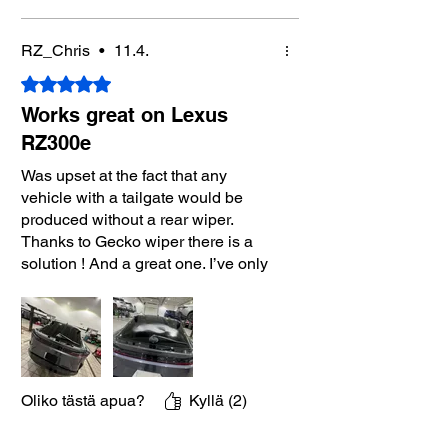
recommend!
RZ_Chris
•
11.4.
Arvostelun tähtimäärä: 5/5
Works great on Lexus
RZ300e
Was upset at the fact that any
vehicle with a tailgate would be
produced without a rear wiper.
Thanks to Gecko wiper there is a
solution ! And a great one. I’ve only
installed recently but seems to work
very well and install was a breeze.
I’m not sure how well it will hold
during an auto Carwash but will
remove it when doing so. Which
makes the easy of install and
Oliko tästä apua?
Kyllä (2)
removal is so important.