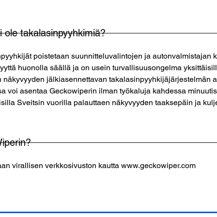
ei ole takalasinpyyhkimiä?
pyyhkijät poistetaan suunnitteluvalintojen ja autonvalmistajan
ttä huonolla säällä ja on usein turvallisuusongelma yksittäisill
näkyvyyden jälkiasennettavan takalasinpyyhkijäjärjestelmän avu
sa voi asentaa Geckowiperin ilman työkaluja kahdessa minuuti
eisilla Sveitsin vuorilla palauttaen näkyvyyden taaksepäin ja kulj
iperin?
aan virallisen verkkosivuston kautta www.geckowiper.com