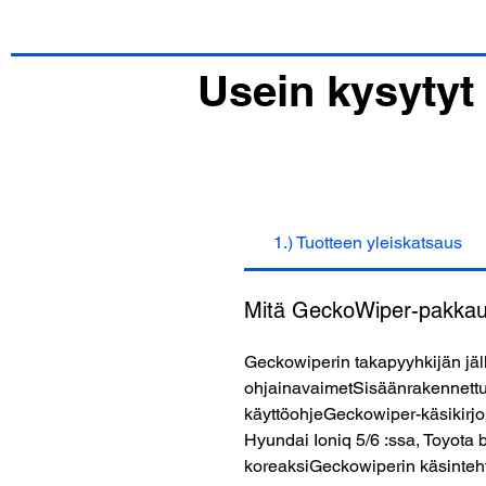
Usein kysytyt
1.) Tuotteen yleiskatsaus
Mitä GeckoWiper-pakkaus
Geckowiperin takapyyhkijän jäl
ohjainavaimetSisäänrakennettu
käyttöohjeGeckowiper-käsikirj
Hyundai Ioniq 5/6 :ssa, Toyot
koreaksiGeckowiperin käsinteht