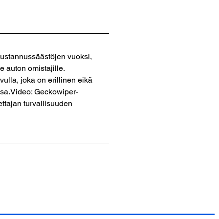
 kustannussäästöjen vuoksi,
e auton omistajille.
lla, joka on erillinen eikä
ssa.Video: Geckowiper-
ettajan turvallisuuden