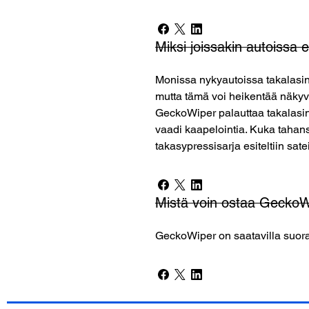
Miksi joissakin autoissa 
Monissa nykyautoissa takalasin
mutta tämä voi heikentää näkyvyy
GeckoWiper palauttaa takalasin 
vaadi kaapelointia. Kuka tahan
takasypressisarja esiteltiin sat
Mistä voin ostaa GeckoW
GeckoWiper on saatavilla suor