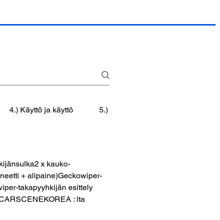
4.) Käyttö ja käyttö
5.) Huolto ja vianmääritys
6
kijänsulka2 x kauko-
eetti + alipaine)Geckowiper-
per-takapyyhkijän esittely
tus CARSCENEKOREA : lta