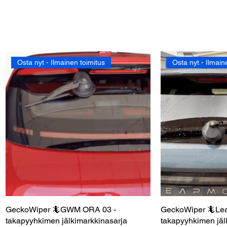
Osta nyt - Ilmainen toimitus
Osta nyt - Ilmain
GeckoWiper 🦎GWM ORA 03 -
Pikakatselu
GeckoWiper 🦎Lea
Pik
takapyyhkimen jälkimarkkinasarja
takapyyhkimen jäl