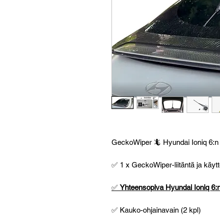
GeckoWiper 🦎 Hyundai Ioniq 6:n t
✅ 1 x GeckoWiper-liitäntä ja käyt
✅
Yhteensopiva Hyundai Ioniq 6:
✅ Kauko-ohjainavain (2 kpl)