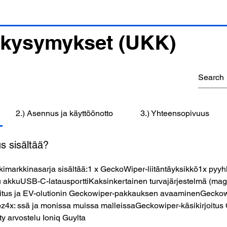
 kysymykset (UKK)
2.) Asennus ja käyttöönotto
3.) Yhteensopivuus
 sisältää?
kimarkkinasarja sisältää:1 x GeckoWiper-liitäntäyksikkö1x pyyh
 akkuUSB-C-latausporttiKaksinkertainen turvajärjestelmä (magn
oitus ja EV-olutionin Geckowiper-pakkauksen avaaminenGeckowi
a bz4x: ssä ja monissa muissa malleissaGeckowiper-käsikirjoi
y arvostelu Ioniq Guylta