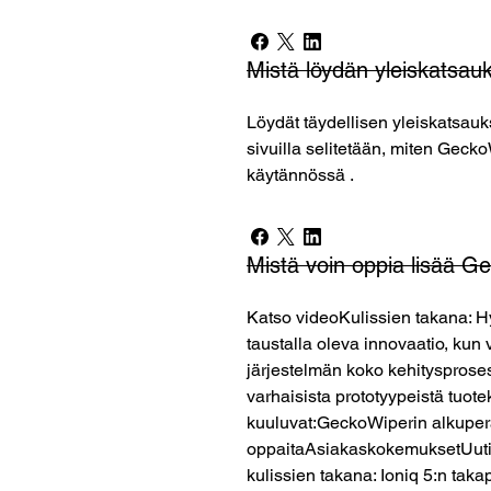
Mistä löydän yleiskatsa
Löydät täydellisen yleiskatsau
sivuilla selitetään, miten Geck
käytännössä .
Mistä voin oppia lisää G
Katso videoKulissien takana: 
taustalla oleva innovaatio, kun
järjestelmän koko kehitysprose
varhaisista prototyypeistä tuot
kuuluvat:GeckoWiperin alkuperä
oppaitaAsiakaskokemuksetUutis
kulissien takana: Ioniq 5:n takap