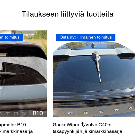
Tilaukseen liittyviä tuotteita
en toimitus
Osta nyt - Ilmainen toimitus
pmotor B10 -
akatselu
GeckoWiper 🦎Volvo C40:n
Pikakatselu
kimarkkinasarja
takapyyhkijän jälkimarkkinasarja