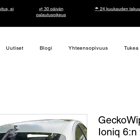
tus, ei
⇄ 30 päivän
☂ 24 kuukauden taku
palautusoikeus
Uutiset
Blogi
Yhteensopivuus
Tukea
GeckoWip
Ioniq 6:n