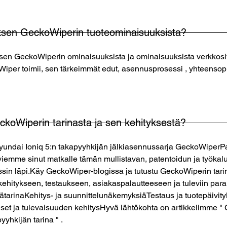
uksen GeckoWiperin tuoteominaisuuksista?
ksen GeckoWiperin ominaisuuksista ja ominaisuuksista verkkosiv
oWiper toimii, sen tärkeimmät edut, asennusprosessi , yhteensop
eckoWiperin tarinasta ja sen kehityksestä?
Hyundai Ioniq 5:n takapyyhkijän jälkiasennussarja GeckoWiperP
 viemme sinut matkalle tämän mullistavan, patentoidun ja työka
ssin läpi.Käy GeckoWiper-blogissa ja tutustu GeckoWiperin tari
ekehitykseen, testaukseen, asiakaspalautteeseen ja tuleviin para
tarinaKehitys- ja suunnittelunäkemyksiäTestaus ja tuotepäivity
et ja tulevaisuuden kehitysHyvä lähtökohta on artikkelimme "
yyhkijän tarina " .