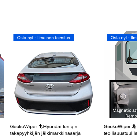
Osta nyt - Ilmainen toimitus
Osta nyt - Il
GeckoWiper 🦎Hyundai Ioniqin
Pikakatselu
GeckoWiper 🦎 
takapyyhkijän jälkimarkkinasarja
teollisuustuuli