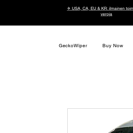
✈ USA, CA, EU & KR: ilmainen toimi
veroja
GeckoWiper
Buy Now