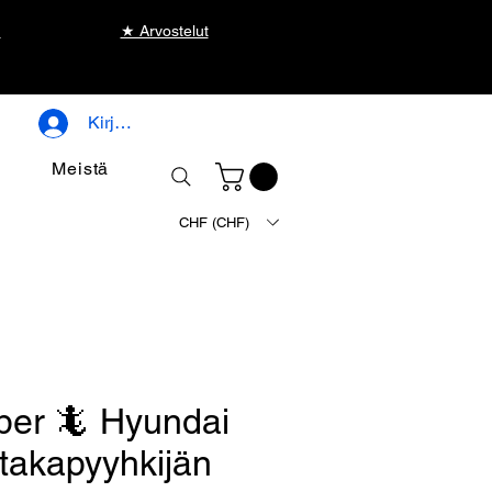
u
★ Arvostelut
Kirjaudu
Meistä
CHF (CHF)
er 🦎 Hyundai
 takapyyhkijän