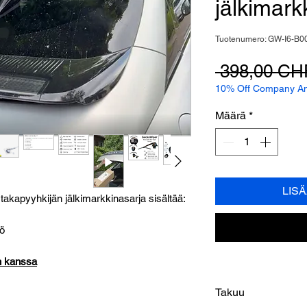
jälkimark
Tuotenumero: GW-I6-B0
 398,00 CH
10% Off Company Ann
Määrä
*
LIS
akapyyhkijän jälkimarkkinasarja sisältää:
tö
n kanssa
Takuu