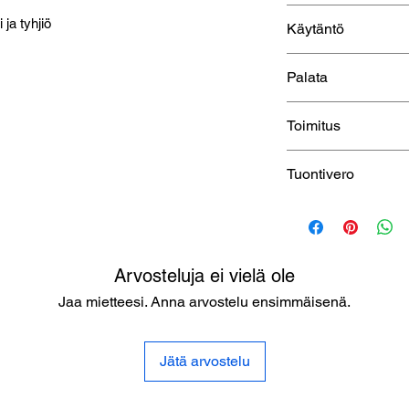
2 vuoden takuu
ja tyhjiö
Käytäntö
Katso lakiasiaink
Palata
30 päivän palautus
Toimitus
Maailmanlaajuinen 
Tuontivero
Toimituskulut n
Katso
toimitus- 
Katso
toimitus- ja 
Arvosteluja ei vielä ole
Jaa mietteesi. Anna arvostelu ensimmäisenä.
Jätä arvostelu