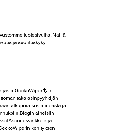
ustomme tuotesivuilta. Näillä
ivuus ja suorituskyky
aljasta GeckoWiper🦎:n
luttoman takalasinpyyhkijän
naan alkuperäisestä ideasta ja
nnuksiin.Blogin aiheisiin
ksetAsennusvinkkejä ja -
 GeckoWiperin kehityksen