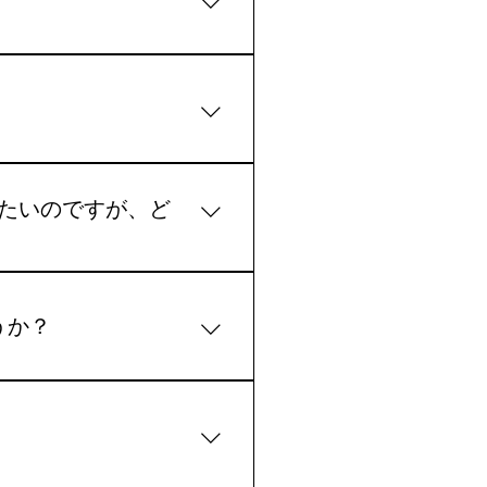
iperプラグアンドプレイユニ
ポート二重安全システム（磁石
rの実機レビューと開封動画
イオニック5/6 、トヨタ
）The Ioniq Guyによる
の各製品ページでご確認いただけ
ール手順、互換性、および実際の
りたいのですが、ど
付けキット
ましょう。この革新的な特許取得済
うか？
。GeckoWiperブログに
や初期のプロトタイプから、製品
アワイパーを取り外していま
Wiperのすべてをご覧いただ
の懸念となることがよくあり
話開発とエンジニアリングに
機能を回復させます。このシステ
顧客体験ニュースと今後の展
iperを取り付けることがで
ー物語」をご覧ください。