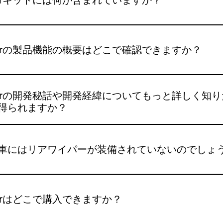
フターマーケットキット（Geckowiper製）の内容：GeckoW
ーブレード1本リモコンキー2個内蔵バッテリーUSB-C充電
iperの製品機能の概要はどこで確認できますか？
owiper ユーザーマニュアルEV-olutionによるGeckowipe
per製リアワイパーキットのデモンストレーション（ ヒュンダイ・ア
）CARSCENEKOREAによるGeckowiperの実機レビュー（韓国語
perの機能と性能に関する詳細な概要は、当社のウェブサイト内
rの実機レビュー
ページでは、GeckoWiperの仕組み、主な利点、インスト
Wiperの開発秘話や開発経緯についてもっと詳しく知
スについて説明しています。
得られますか？
ください舞台裏：ヒュンダイ アイオニック5用リアワイパー後
perGeckoWiper🦎の背後にあるイノベーションを解き明かし
車にはリアワイパーが装備されていないのでしょ
り付け式リアワイパーシステムの開発プロセス全体をご案内します
GeckoWiperの誕生秘話をご覧ください。最初のアイデア
車は、設計上の選択や自動車メーカーのコスト削減のためにリ
顧客からのフィードバック、そして今後の改良点まで、Gecko
悪天候時の視界を悪化させ、個々の車の所有者にとって安全上
グのトピックは以下のとおりです。ゲッコーワイパーの誕生秘
iperはどこで購入できますか？
oWiperは、後付けのリアワイパーシステムによって後方視界
ストと製品アップデートインストールに関するヒントとガイド
配線は一切不要です。誰でも工具を使わずに2分以内にGeckoW
の記事「 GeckoWiper開発の舞台裏：Ioniq 5リアワイパ