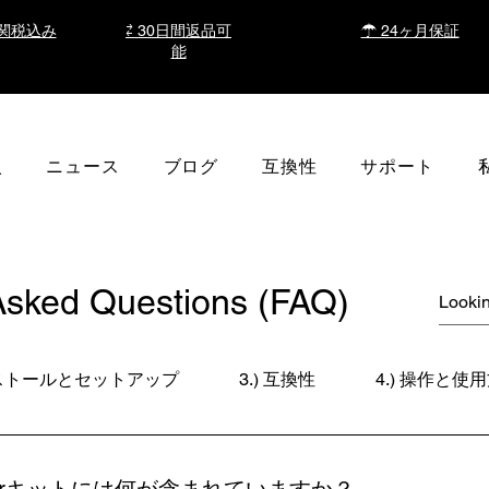
関税込み
⇄ 30日間返品可
☂ 24ヶ月保証
能
入
ニュース
ブログ
互換性
サポート
Asked Questions (FAQ)
インストールとセットアップ
3.) 互換性
4.) 操作と使
iperキットには何が含まれていますか？