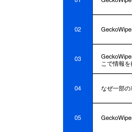
リアワイパーア
ット1個ワイパ
02
GeckoW
＋真空）Geck
Geckowi
BZ4Xなど多数
GeckoWi
Geckowipe
ます。これらの
Gecko
03
パフォーマン
こで情報を
ビデオをご覧
GeckoWi
04
なぜ一部の
みの工具不要取
アクセスして、
多くの現代の
開発、テスト、
すが、これは
けます。ブロ
05
GeckoW
ます。Geck
関する洞察テ
ムは独立型で、
開まずは、弊社