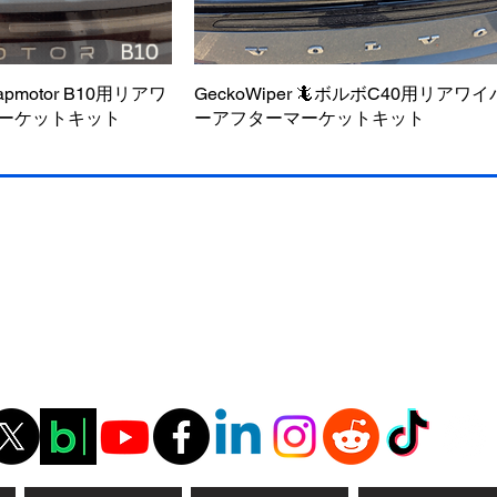
Leapmotor B10用リアワ
ックビュー
GeckoWiper 🦎ボルボC40用リアワイ
クイックビュー
ーケットキット
ーアフターマーケットキット
料無料
料無料
今すぐ購入 - 送料無料
今すぐ購入 - 送料無料