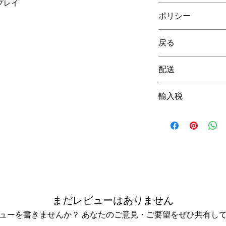
ドプレイ
2年間保証
ポリシー
弊社の法的ポリシ
戻る
を
ご覧ください。
30日間返品保証。
配送
世界各国への配送
輸入税
送料はチェック
示されます。
配送および輸入税
配送および税金
い。
さい。
まだレビューはありません
ューを書きませんか？ あなたのご意見・ご要望をぜひ共有し