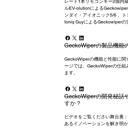
レード1本リモコンキー2個内蔵
ルEV-olutionによるGec
ンダイ・アイオニック5/6 、トヨ
Ioniq GuyによるGeckowip
GeckoWiperの製品
GeckoWiperの機能と性
ージでは、GeckoWiper
ます。
GeckoWiperの開
すか？
ビデオをご覧ください舞台裏：ヒュ
あるイノベーションを解き明