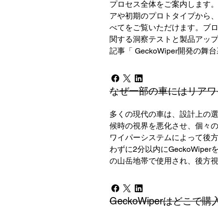
プロセス全体をご案内します。Ge
アや初期のプロトタイプから、製
べてをご覧いただけます。ブ
関する洞察テストと製品アッ
記事「 GeckoWiper開発の
なぜ一部の車にはリアワ
多くの現代の車は、設計上の
候時の視界を悪化させ、個々の車
ワイパーシステムによって後
わずに2分以内にGeckoWi
の山岳地帯で使用され、後方
GeckoWiperはどこで