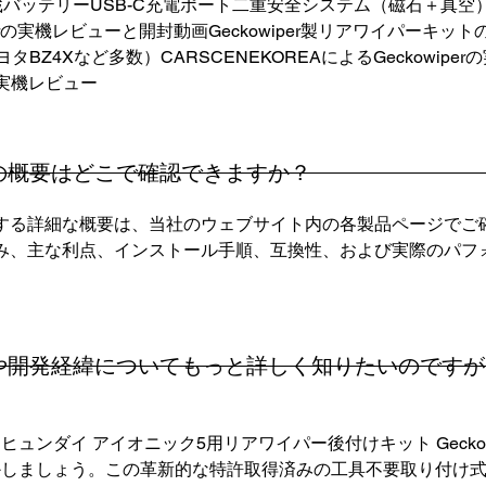
バッテリーUSB-C充電ポート二重安全システム（磁石＋真空）Gec
kowiperの実機レビューと開封動画Geckowiper製リアワイパー
タBZ4Xなど多数）CARSCENEKOREAによるGeckowipe
erの実機レビュー
機能の概要はどこで確認できますか？
能に関する詳細な概要は、当社のウェブサイト内の各製品ページで
の仕組み、主な利点、インストール手順、互換性、および実際のパ
発秘話や開発経緯についてもっと詳しく知りたいので
ンダイ アイオニック5用リアワイパー後付けキット GeckoWiper
かしましょう。この革新的な特許取得済みの工具不要取り付け