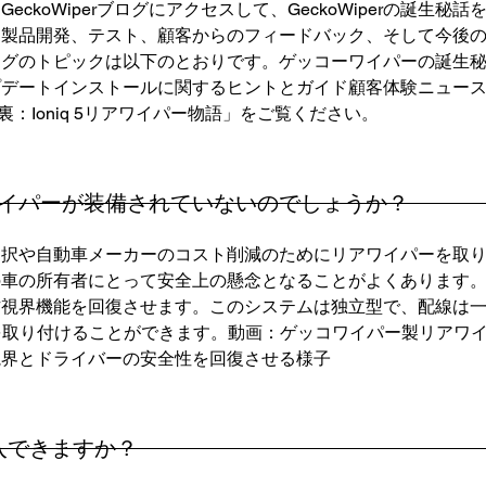
ckoWiperブログにアクセスして、GeckoWiperの誕生
品開発、テスト、顧客からのフィードバック、そして今後の改良点
ログのトピックは以下のとおりです。ゲッコーワイパーの誕生
プデートインストールに関するヒントとガイド顧客体験ニュー
舞台裏：Ioniq 5リアワイパー物語」をご覧ください。
イパーが装備されていないのでしょうか？
選択や自動車メーカーのコスト削減のためにリアワイパーを取
の所有者にとって安全上の懸念となることがよくあります。Gec
方視界機能を回復させます。このシステムは独立型で、配線は
perを取り付けることができます。動画：ゲッコワイパー製リア
視界とドライバーの安全性を回復させる様子
購入できますか？