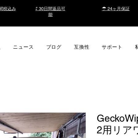
関税込み
⇄ 30日間返品可
☂ 24ヶ月保証
能
入
ニュース
ブログ
互換性
サポート
GeckoWip
2用リア