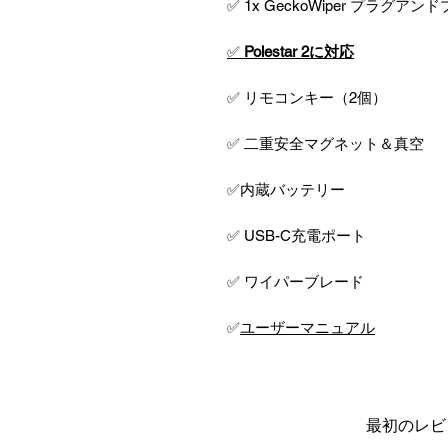
✅ 1x GeckoWiper プラグアン
✅
Polestar 2に対応
✅ リモコンキー（2個）
✅ 二重安全マグネット＆真空
✅内蔵バッテリー
✅ USB-C充電ポート
✅ ワイパーブレード
✅
ユーザーマニュアル
最初のレビ