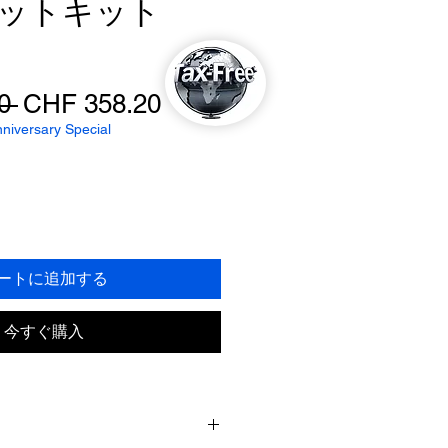
ットキット
通
セ
0 
CHF 358.20
常
ー
iversary Special
価
ル
格
価
格
ートに追加する
今すぐ購入