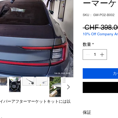
ーマーケ
SKU： GW-PO2-B002
 CHF 398.0
10% Off Company Ann
数量
*
カ
ar 2 リアワイパーアフターマーケットキットには以
保証