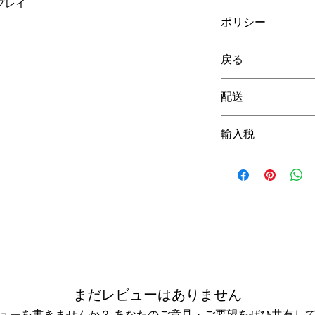
ドプレイ
2年間保証
ポリシー
弊社の法的ポリシ
戻る
を
ご覧ください。
30日間返品保証。
配送
世界各国への配送
輸入税
送料はチェック
示されます。
配送および輸入税
配送および税金
い。
さい。
まだレビューはありません
ューを書きませんか？ あなたのご意見・ご要望をぜひ共有し