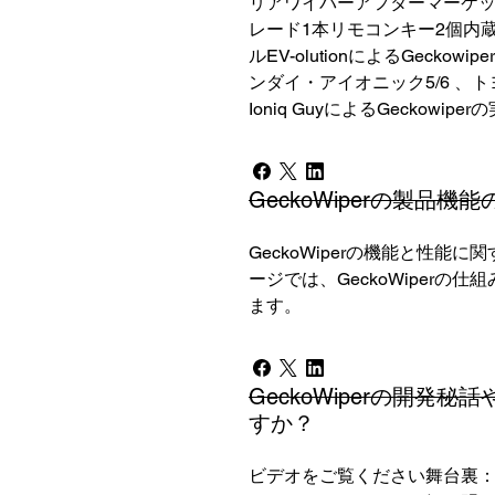
リアワイパーアフターマーケットキ
レード1本リモコンキー2個内蔵
ルEV-olutionによるGec
ンダイ・アイオニック5/6 、トヨ
Ioniq GuyによるGeckowip
GeckoWiperの製品
GeckoWiperの機能と性
ージでは、GeckoWiper
ます。
GeckoWiperの開
すか？
ビデオをご覧ください舞台裏：ヒュ