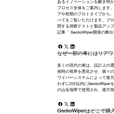
あるイノベーションを解き明
プロセス全体をご案内します。Ge
アや初期のプロトタイプから、製
べてをご覧いただけます。ブ
関する洞察テストと製品アッ
記事「 GeckoWiper開発の
なぜ一部の車にはリアワ
多くの現代の車は、設計上の
候時の視界を悪化させ、個々の車
ワイパーシステムによって後
わずに2分以内にGeckoWi
の山岳地帯で使用され、後方
GeckoWiperはどこで