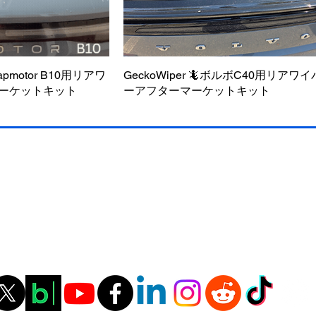
Leapmotor B10用リアワ
ックビュー
GeckoWiper 🦎ボルボC40用リアワイ
クイックビュー
ーケットキット
ーアフターマーケットキット
料無料
料無料
今すぐ購入 - 送料無料
今すぐ購入 - 送料無料