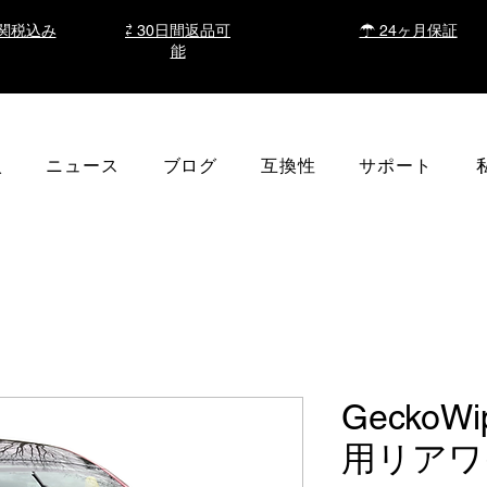
関税込み
⇄ 30日間返品可
☂ 24ヶ月保証
能
入
ニュース
ブログ
互換性
サポート
GeckoW
用リアワ