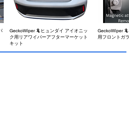
パ
GeckoWiper 🦎ヒュンダイ アイオニッ
クイックビュー
GeckoWiper 
ク
ク用リアワイパーアフターマーケット
用フロントガ
キット
今すぐ購入 - 送料無料
今すぐ購入 - 送料無料
今すぐ購入 -
今すぐ購入 -