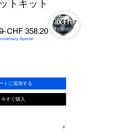
ットキット
通
セ
0 
CHF 358.20
常
ー
iversary Special
価
ル
格
価
格
ートに追加する
今すぐ購入