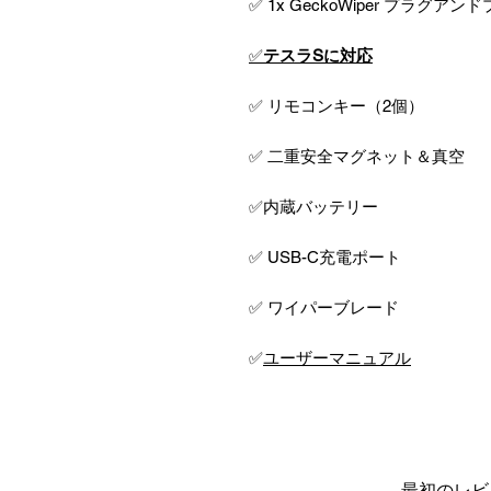
✅ 1x GeckoWiper プラグアン
✅
テスラSに対応
✅ リモコンキー（2個）
✅ 二重安全マグネット＆真空
✅内蔵バッテリー
✅ USB-C充電ポート
✅ ワイパーブレード
✅
ユーザーマニュアル
最初のレビ