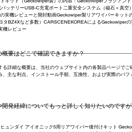
ット（Geckowiper製）の内容：GeckoWiperプラグア
バッテリーUSB-C充電ポート二重安全システム（磁石＋真空）Gec
kowiperの実機レビューと開封動画Geckowiper製リアワイパー
タBZ4Xなど多数）CARSCENEKOREAによるGeckowipe
erの実機レビュー
機能の概要はどこで確認できますか？
能に関する詳細な概要は、当社のウェブサイト内の各製品ページで
の仕組み、主な利点、インストール手順、互換性、および実際のパ
発秘話や開発経緯についてもっと詳しく知りたいので
ンダイ アイオニック5用リアワイパー後付けキット GeckoWiper