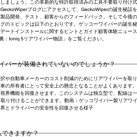
かしましょう。この革新的な特許取得済みの工具不要取り付け
ckoWiperブログにアクセスして、GeckoWiperの誕生
品開発、テスト、顧客からのフィードバック、そして今後の改良点
ログのトピックは以下のとおりです。ゲッコーワイパーの誕生
プデートインストールに関するヒントとガイド顧客体験ニュー
舞台裏：Ioniq 5リアワイパー物語」をご覧ください。
イパーが装備されていないのでしょうか？
選択や自動車メーカーのコスト削減のためにリアワイパーを取
の所有者にとって安全上の懸念となることがよくあります。Gec
方視界機能を回復させます。このシステムは独立型で、配線は
perを取り付けることができます。動画：ゲッコワイパー製リア
視界とドライバーの安全性を回復させる様子
購入できますか？