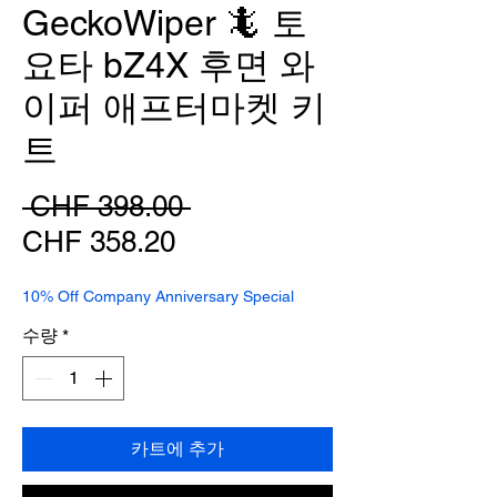
GeckoWiper 🦎 토
요타 bZ4X 후면 와
이퍼 애프터마켓 키
트
일
 CHF 398.00 
할
반
CHF 358.20
인
가
10% Off Company Anniversary Special
가
수량
*
카트에 추가