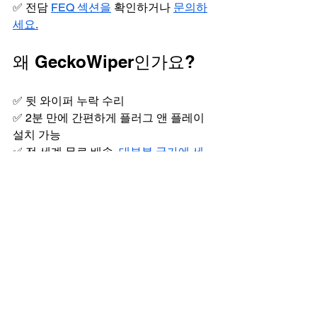
✅ 전담 
FEQ 섹션을
 확인하거나 
문의하
세요.
왜 GeckoWiper인가요?
✅ 뒷 와이퍼 누락 수리
✅ 2분 만에 간편하게 플러그 앤 플레이 
설치 가능
✅ 전 세계 무료 배송, 
대부분 국가에 세
금 면제
✅ 
현대 아이오닉 5, 기아 EV6, 토요타 
bz4x 등
 다양한 차량에 적용 가능
마지막 생각
GeckoWiper 리뷰 2025 리어 와이퍼 키
트는 간편한 설치, 탁월한 후방 시야 확
보, 향상된 성능 및 시스템 품질로 인해 