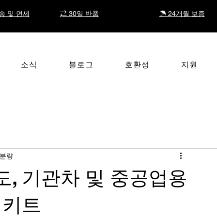
송 및 면세
⇄ 30일 반품
☂ 24개월 보증
소식
블로그
호환성
지원
 분량
 철도, 기관차 및 중공업용
 키트